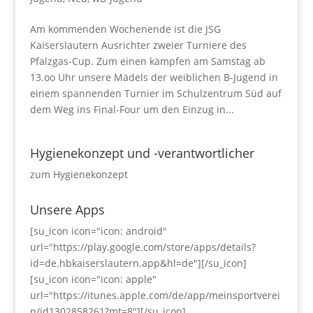
Am kommenden Wochenende ist die JSG
Kaiserslautern Ausrichter zweier Turniere des
Pfalzgas-Cup. Zum einen kämpfen am Samstag ab
13.oo Uhr unsere Mädels der weiblichen B-Jugend in
einem spannenden Turnier im Schulzentrum Süd auf
dem Weg ins Final-Four um den Einzug in...
Hygienekonzept und -verantwortlicher
zum Hygienekonzept
Unsere Apps
[su_icon icon="icon: android"
url="https://play.google.com/store/apps/details?
id=de.hbkaiserslautern.app&hl=de"][/su_icon]
[su_icon icon="icon: apple"
url="https://itunes.apple.com/de/app/meinsportverei
n/id1302858261?mt=8"][/su_icon]