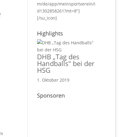
m/de/app/meinsportverein/i
e
d1302858261?mt=8"]
[/su_icon]
Highlights
DHB „Tag des
Handballs“ bei der
HSG
1. Oktober 2019
Sponsoren
im