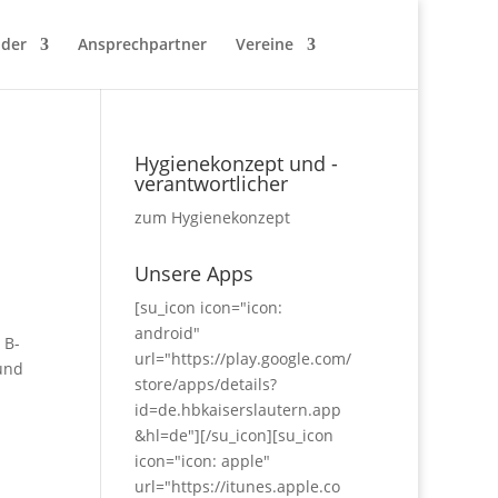
nder
Ansprechpartner
Vereine
Hygienekonzept und -
verantwortlicher
zum Hygienekonzept
Unsere Apps
[su_icon icon="icon:
android"
 B-
url="https://play.google.com/
 und
store/apps/details?
id=de.hbkaiserslautern.app
&hl=de"][/su_icon][su_icon
icon="icon: apple"
url="https://itunes.apple.co