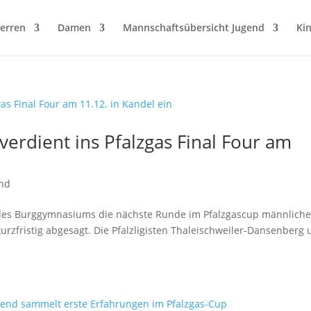
erren
Damen
Mannschaftsübersicht Jugend
Ki
verdient ins Pfalzgas Final Four am
nd
 des Burggymnasiums die nächste Runde im Pfalzgascup männliche
kurzfristig abgesagt. Die Pfalzligisten Thaleischweiler-Dansenberg