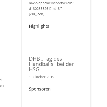
m/de/app/meinsportverein/i
d1302858261?mt=8"]
[/su_icon]
Highlights
DHB „Tag des
Handballs“ bei der
HSG
1. Oktober 2019
nd
ten
Sponsoren