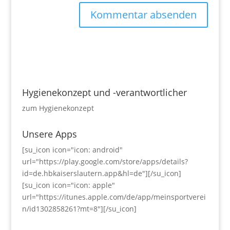
Hygienekonzept und -verantwortlicher
zum Hygienekonzept
Unsere Apps
[su_icon icon="icon: android"
url="https://play.google.com/store/apps/details?
id=de.hbkaiserslautern.app&hl=de"][/su_icon]
[su_icon icon="icon: apple"
url="https://itunes.apple.com/de/app/meinsportverei
n/id1302858261?mt=8"][/su_icon]