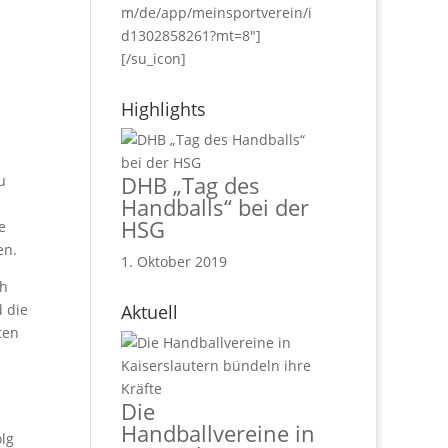
m/de/app/meinsportverein/i
d1302858261?mt=8"]
[/su_icon]
Highlights
DHB „Tag des
u
Handballs“ bei der
HSG
e
en.
1. Oktober 2019
ch
 die
Aktuell
ten
Die
Handballvereine in
lg