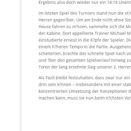
Ergebnis also doch wieder nur ein 14:14 Unen
Im letzten Spiel des Turniers stand nun die s
Herren gegen?ber. Um am Ende nicht ohne Sieg
Hause fahren zu m?ssen, sammelte sich die Ma
der Kabine. Dort appellierte Trainer Michael 
einstudierte erneut in die K?pfe der Spieler. 
einem h?heren Tempo in die Partie. Ausgehen
scheiterten, brachte das schnelle Spiel nach v
und ?ber den gesamten Spielverlauf hinweg zu
Toren der lang ersehnte Sieg unserer 2. Herre
Als Fazit bleibt festzuhalten, dass zwar nur ei
drin sein k?nnen – insbesondere mit einer sta
konzentrierten Umsetzung der Konzeptionen de
machen kann, muss sie nun beim n?chsten Vorb