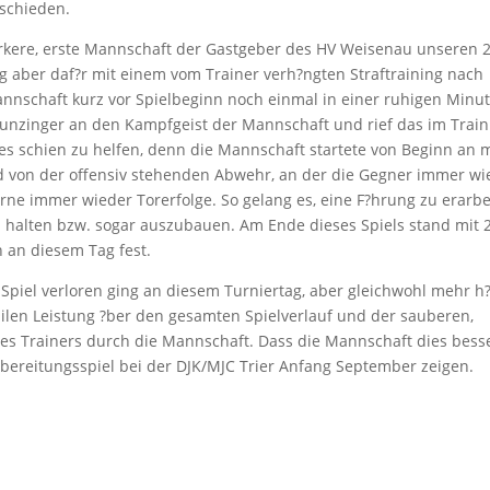
tschieden.
t?rkere, erste Mannschaft der Gastgeber des HV Weisenau unseren 2
 aber daf?r mit einem vom Trainer verh?ngten Straftraining nach
nnschaft kurz vor Spielbeginn noch einmal in einer ruhigen Minut
Munzinger an den Kampfgeist der Mannschaft und rief das im Train
Dies schien zu helfen, denn die Mannschaft startete von Beginn an m
d von der offensiv stehenden Abwehr, an der die Gegner immer wi
orne immer wieder Torerfolge. So gelang es, eine F?hrung zu erarbe
 halten bzw. sogar auszubauen. Am Ende dieses Spiels stand mit 
n an diesem Tag fest.
n Spiel verloren ging an diesem Turniertag, aber gleichwohl mehr h?
bilen Leistung ?ber den gesamten Spielverlauf und der sauberen,
s Trainers durch die Mannschaft. Dass die Mannschaft dies bess
ereitungsspiel bei der DJK/MJC Trier Anfang September zeigen.