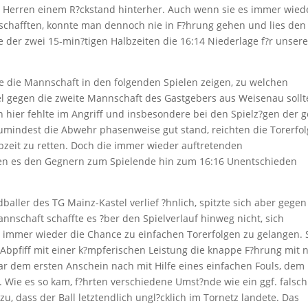
. Herren einem R?ckstand hinterher. Auch wenn sie es immer wied
schafften, konnte man dennoch nie in F?hrung gehen und lies den
der zwei 15-min?tigen Halbzeiten die 16:14 Niederlage f?r unsere
 die Mannschaft in den folgenden Spielen zeigen, zu welchen
piel gegen die zweite Mannschaft des Gastgebers aus Weisenau sollt
h hier fehlte im Angriff und insbesondere bei den Spielz?gen der 
umindest die Abwehr phasenweise gut stand, reichten die Torerfol
bzeit zu retten. Doch die immer wieder auftretenden
ten es den Gegnern zum Spielende hin zum 16:16 Unentschieden
baller des TG Mainz-Kastel verlief ?hnlich, spitzte sich aber gegen
nnschaft schaffte es ?ber den Spielverlauf hinweg nicht, sich
 immer wieder die Chance zu einfachen Torerfolgen zu gelangen. 
Abpfiff mit einer k?mpferischen Leistung die knappe F?hrung mit 
ar dem ersten Anschein nach mit Hilfe eines einfachen Fouls, dem
e. Wie es so kam, f?hrten verschiedene Umst?nde wie ein ggf. falsch
u, dass der Ball letztendlich ungl?cklich im Tornetz landete. Das