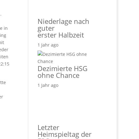
.
Niederlage nach
guter
e in
erster Halbzeit
ing
it
1 Jahr ago
eder
iten
22:15
Dezimierte HSG
ohne Chance
tte
1 Jahr ago
er
Letzter
Heimspieltag der