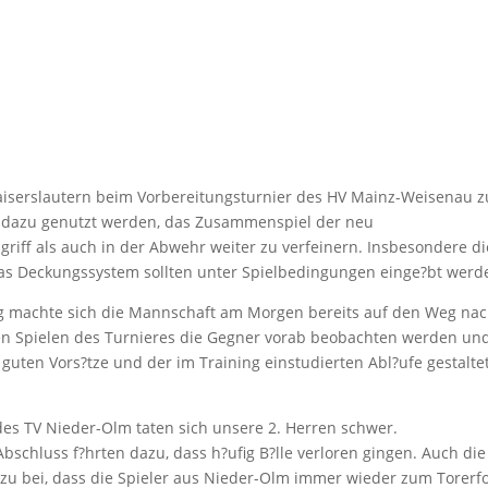
aiserslautern beim Vorbereitungsturnier des HV Mainz-Weisenau z
ten dazu genutzt werden, das Zusammenspiel der neu
ff als auch in der Abwehr weiter zu verfeinern. Insbesondere di
 das Deckungssystem sollten unter Spielbedingungen einge?bt werd
ng machte sich die Mannschaft am Morgen bereits auf den Weg na
n Spielen des Turnieres die Gegner vorab beobachten werden und
uten Vors?tze und der im Training einstudierten Abl?ufe gestalte
des TV Nieder-Olm taten sich unsere 2. Herren schwer.
chluss f?hrten dazu, dass h?ufig B?lle verloren gingen. Auch die
zu bei, dass die Spieler aus Nieder-Olm immer wieder zum Torerfo