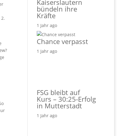
Kaiserslautern
er
bündeln ihre
Kräfte
 2.
1 Jahr ago
Chance verpasst
e
gew?
1 Jahr ago
ge
FSG bleibt auf
Kurs – 30:25-Erfolg
So
in Mutterstadt
nur
1 Jahr ago