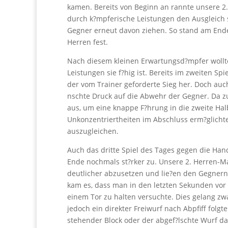
kamen. Bereits von Beginn an rannte unsere 2
durch k?mpferische Leistungen den Ausgleich 
Gegner erneut davon ziehen. So stand am Ende 
Herren fest.
Nach diesem kleinen Erwartungsd?mpfer wollte
Leistungen sie f?hig ist. Bereits im zweiten S
der vom Trainer geforderte Sieg her. Doch auc
nschte Druck auf die Abwehr der Gegner. Da z
aus, um eine knappe F?hrung in die zweite Hal
Unkonzentriertheiten im Abschluss erm?glich
auszugleichen.
Auch das dritte Spiel des Tages gegen die Hand
Ende nochmals st?rker zu. Unsere 2. Herren-Ma
deutlicher abzusetzen und lie?en den Gegnern
kam es, dass man in den letzten Sekunden vor 
einem Tor zu halten versuchte. Dies gelang zw
jedoch ein direkter Freiwurf nach Abpfiff folgt
stehender Block oder der abgef?lschte Wurf daz