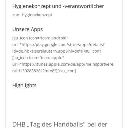
Hygienekonzept und -verantwortlicher
zum Hygienekonzept
Unsere Apps
[su_icon icon="icon: android"
url="https://play.google.com/store/apps/details?
id=de.hbkaiserslautern.app&hl=de"][/su_icon]
[su_icon icon="icon: apple"
url="https://itunes.apple.com/de/app/meinsportverei
n/id1302858261?mt=8"][/su_icon]
Highlights
DHB „Tag des Handballs“ bei der