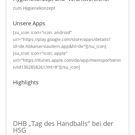
zum Hygienekonzept
Unsere Apps
[su_icon icon="icon: android"
url="https://play.google.com/store/apps/details?
id=de.hbkaiserslautern.app&hl=de"][/su_icon]
[su_icon icon="icon: apple"
url="https://itunes.apple.com/de/app/meinsportverei
n/id1302858261?mt=8"][/su_icon]
Highlights
DHB „Tag des Handballs“ bei der
HSG