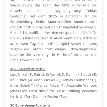
Saison zeigte das Team der MSG Moral und die
Abwehr hielt dicht. Im Gegenzug sorgte Tobias
Laubscher mit dem 28:25 in Unterzahl f?r die
Entscheidung. Beide Mannschaften konnten sich
danach noch einmal auf der Anzeigetafel verewigen.
Beim Schlusspfiff hie? es dementsprechend 29:26 f?r
die MSG Kaiserslautern II. Auch wenn die Zuschauer
an diesem Tag kein sch?nes Spiel sehen konnten,
zeigten die Lautrer trotz einiger Schw?chephasen,
dass sie die Niederlage in Hochdorf nicht aus der
Bahn geworfen hat.
MSG Kaiserslautern II
Lars Unkel (8), Patrick Kr?ger (6/2), Dominik Blauth (4),
Kai K?bler (4), Kevin Merkel (2), Tobias Laubscher (1),
Julian Scholl (1), Manuel Mayer (1), Alexander Wansch,
Jonas Frey, Ernst Nikolajew, S?nke Schilling, Johannes
Hertrich (Tor), Dominik Forster (Tor)
SC Bobenheim-Roxheim