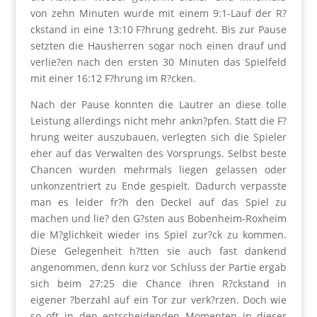
von zehn Minuten wurde mit einem 9:1-Lauf der R?
ckstand in eine 13:10 F?hrung gedreht. Bis zur Pause
setzten die Hausherren sogar noch einen drauf und
verlie?en nach den ersten 30 Minuten das Spielfeld
mit einer 16:12 F?hrung im R?cken.
Nach der Pause konnten die Lautrer an diese tolle
Leistung allerdings nicht mehr ankn?pfen. Statt die F?
hrung weiter auszubauen, verlegten sich die Spieler
eher auf das Verwalten des Vorsprungs. Selbst beste
Chancen wurden mehrmals liegen gelassen oder
unkonzentriert zu Ende gespielt. Dadurch verpasste
man es leider fr?h den Deckel auf das Spiel zu
machen und lie? den G?sten aus Bobenheim-Roxheim
die M?glichkeit wieder ins Spiel zur?ck zu kommen.
Diese Gelegenheit h?tten sie auch fast dankend
angenommen, denn kurz vor Schluss der Partie ergab
sich beim 27:25 die Chance ihren R?ckstand in
eigener ?berzahl auf ein Tor zur verk?rzen. Doch wie
so oft in den entscheidenden Momenten in dieser