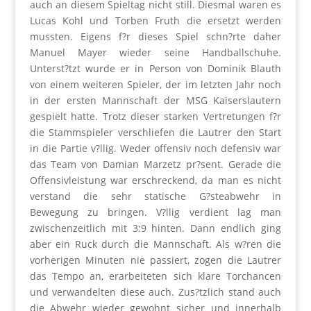
auch an diesem Spieltag nicht still. Diesmal waren es
Lucas Kohl und Torben Fruth die ersetzt werden
mussten. Eigens f?r dieses Spiel schn?rte daher
Manuel Mayer wieder seine Handballschuhe.
Unterst?tzt wurde er in Person von Dominik Blauth
von einem weiteren Spieler, der im letzten Jahr noch
in der ersten Mannschaft der MSG Kaiserslautern
gespielt hatte. Trotz dieser starken Vertretungen f?r
die Stammspieler verschliefen die Lautrer den Start
in die Partie v?llig. Weder offensiv noch defensiv war
das Team von Damian Marzetz pr?sent. Gerade die
Offensivleistung war erschreckend, da man es nicht
verstand die sehr statische G?steabwehr in
Bewegung zu bringen. V?llig verdient lag man
zwischenzeitlich mit 3:9 hinten. Dann endlich ging
aber ein Ruck durch die Mannschaft. Als w?ren die
vorherigen Minuten nie passiert, zogen die Lautrer
das Tempo an, erarbeiteten sich klare Torchancen
und verwandelten diese auch. Zus?tzlich stand auch
die Abwehr wieder gewohnt sicher und innerhalb