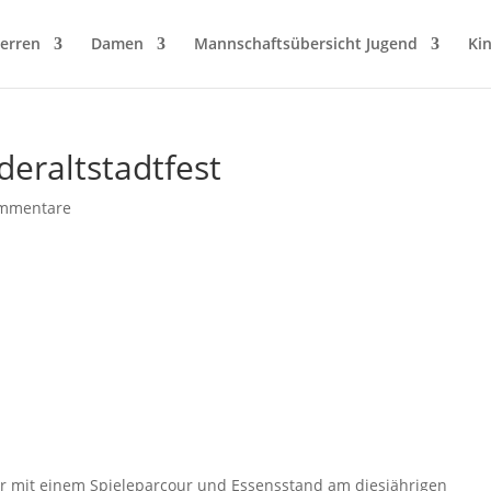
erren
Damen
Mannschaftsübersicht Jugend
Ki
deraltstadtfest
mmentare
 mit einem Spieleparcour und Essensstand am diesjährigen