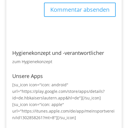
Hygienekonzept und -verantwortlicher
zum Hygienekonzept
Unsere Apps
[su_icon icon="icon: android"
url="https://play.google.com/store/apps/details?
id=de.hbkaiserslautern.app&hl=de"][/su_icon]
[su_icon icon="icon: apple"
url="https://itunes.apple.com/de/app/meinsportverei
n/id1302858261?mt=8"][/su_icon]