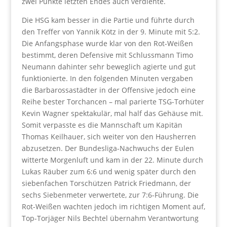
zwei Punkte letzten Endes auch verdiente.
Die HSG kam besser in die Partie und führte durch
den Treffer von Yannik Kötz in der 9. Minute mit 5:2.
Die Anfangsphase wurde klar von den Rot-Weißen
bestimmt, deren Defensive mit Schlussmann Timo
Neumann dahinter sehr beweglich agierte und gut
funktionierte. In den folgenden Minuten vergaben
die Barbarossastädter in der Offensive jedoch eine
Reihe bester Torchancen – mal parierte TSG-Torhüter
Kevin Wagner spektakulär, mal half das Gehäuse mit.
Somit verpasste es die Mannschaft um Kapitän
Thomas Keilhauer, sich weiter von den Hausherren
abzusetzen. Der Bundesliga-Nachwuchs der Eulen
witterte Morgenluft und kam in der 22. Minute durch
Lukas Räuber zum 6:6 und wenig später durch den
siebenfachen Torschützen Patrick Friedmann, der
sechs Siebenmeter verwertete, zur 7:6-Führung. Die
Rot-Weißen wachten jedoch im richtigen Moment auf,
Top-Torjäger Nils Bechtel übernahm Verantwortung