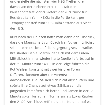
und erzielte die nächsten vier HSG-Treffer, drei
davon von der Siebenmeter-Linie. Mit dem
Pausenpfiff traf Moritz Siefert, der kurz zuvor für
Rechtsaußen Yannik Kötz in die Partie kam, per
Tempogegenstoß zum 11:8-Halbzeitstand aus Sicht
der HSG.
Kurz nach der Halbzeit hatte man dann den Eindruck,
dass die Mannschaft von Coach Ivan Vukas möglichst
schnell den Deckel auf die Begegnung setzen wollte.
Kreisläufer Daniel Martin, der sich mit dem Eulen-
Mittelblock immer wieder harte Duelle lieferte, traf in
der 35. Minute zum 14:10. In der Folge führten die
Rot-Weißen konstant mit zwei bis drei Toren
Differenz, konnten aber nie vorentscheidend
davonziehen. Die TSG ließ sich nicht abschütteln und
spürte ihre Chance auf etwas Zählbares – die
Jungeulen kämpften sich heran und kamen in der 58.
Minute sogar bis auf ein Tor heran, als Lukas Räuber
den 21:22-Anschlusstreffer erzielte. Kurz darauf war