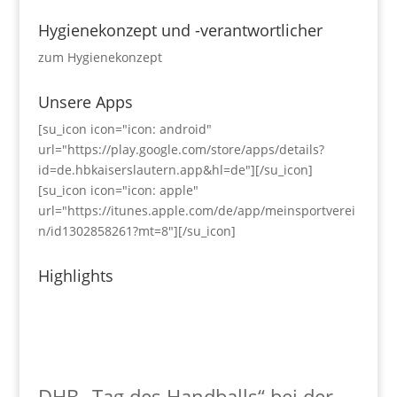
Hygienekonzept und -verantwortlicher
zum Hygienekonzept
Unsere Apps
[su_icon icon="icon: android"
url="https://play.google.com/store/apps/details?
id=de.hbkaiserslautern.app&hl=de"][/su_icon]
[su_icon icon="icon: apple"
url="https://itunes.apple.com/de/app/meinsportverei
n/id1302858261?mt=8"][/su_icon]
Highlights
DHB „Tag des Handballs“ bei der