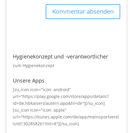
Hygienekonzept und -verantwortlicher
zum Hygienekonzept
Unsere Apps
[su_icon icon="icon: android"
url="https://play.google.com/store/apps/details?
id=de.hbkaiserslautern.app&hl=de"][/su_icon]
[su_icon icon="icon: apple"
url="https://itunes.apple.com/de/app/meinsportverei
n/id1302858261?mt=8"][/su_icon]