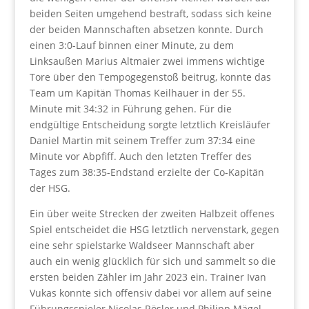
beiden Seiten umgehend bestraft, sodass sich keine
der beiden Mannschaften absetzen konnte. Durch
einen 3:0-Lauf binnen einer Minute, zu dem
Linksaußen Marius Altmaier zwei immens wichtige
Tore über den Tempogegenstoß beitrug, konnte das
Team um Kapitän Thomas Keilhauer in der 55.
Minute mit 34:32 in Führung gehen. Für die
endgültige Entscheidung sorgte letztlich Kreisläufer
Daniel Martin mit seinem Treffer zum 37:34 eine
Minute vor Abpfiff. Auch den letzten Treffer des
Tages zum 38:35-Endstand erzielte der Co-Kapitän
der HSG.
Ein über weite Strecken der zweiten Halbzeit offenes
Spiel entscheidet die HSG letztlich nervenstark, gegen
eine sehr spielstarke Waldseer Mannschaft aber
auch ein wenig glücklich für sich und sammelt so die
ersten beiden Zähler im Jahr 2023 ein. Trainer Ivan
Vukas konnte sich offensiv dabei vor allem auf seine
Führungsspieler Nicolas Rösler und Philipp Mägel,