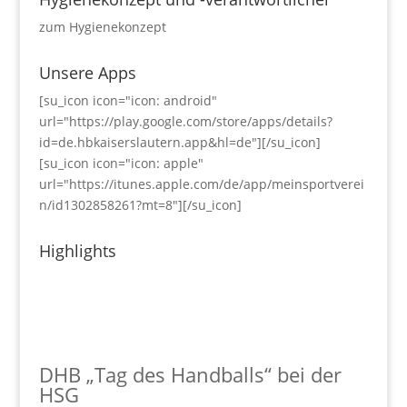
zum Hygienekonzept
Unsere Apps
[su_icon icon="icon: android"
url="https://play.google.com/store/apps/details?
id=de.hbkaiserslautern.app&hl=de"][/su_icon]
[su_icon icon="icon: apple"
url="https://itunes.apple.com/de/app/meinsportverei
n/id1302858261?mt=8"][/su_icon]
Highlights
DHB „Tag des Handballs“ bei der
HSG