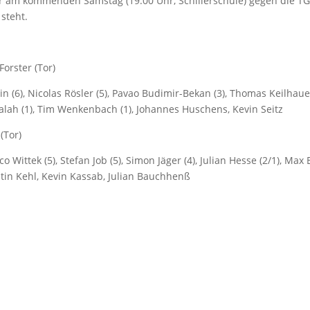
er am kommenden Samstag (19:00 Uhr, Schillerschule) gegen die TG
 steht.
orster (Tor)
in (6), Nicolas Rösler (5), Pavao Budimir-Bekan (3), Thomas Keilhauer
Salah (1), Tim Wenkenbach (1), Johannes Huschens, Kevin Seitz
(Tor)
 Wittek (5), Stefan Job (5), Simon Jäger (4), Julian Hesse (2/1), Max 
ustin Kehl, Kevin Kassab, Julian Bauchhenß