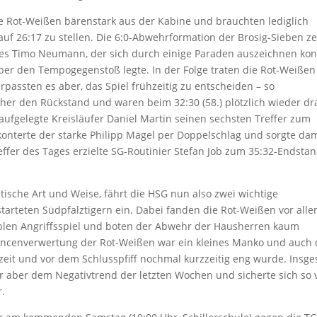
 Rot-Weißen bärenstark aus der Kabine und brauchten lediglich
uf 26:17 zu stellen. Die 6:0-Abwehrformation der Brosig-Sieben ze
r es Timo Neumann, der sich durch einige Paraden auszeichnen ko
ber den Tempogegenstoß legte. In der Folge traten die Rot-Weißen
passten es aber, das Spiel frühzeitig zu entscheiden – so
her den Rückstand und waren beim 32:30 (58.) plötzlich wieder dr
aufgelegte Kreisläufer Daniel Martin seinen sechsten Treffer zum
 konterte der starke Philipp Mägel per Doppelschlag und sorgte dam
effer des Tages erzielte SG-Routinier Stefan Job zum 35:32-Endsta
atische Art und Weise, fährt die HSG nun also zwei wichtige
starteten Südpfalztigern ein. Dabei fanden die Rot-Weißen vor all
blen Angriffsspiel und boten der Abwehr der Hausherren kaum
hancenverwertung der Rot-Weißen war ein kleines Manko und auch 
zeit und vor dem Schlusspfiff nochmal kurzzeitig eng wurde. Insg
 aber dem Negativtrend der letzten Wochen und sicherte sich so v
.