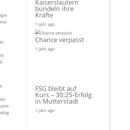
Kaiserslautern
bündeln ihre
Kräfte
igte
nnte
1 Jahr ago
Chance verpasst
an.
1 Jahr ago
it
nd
em
FSG bleibt auf
Kurs – 30:25-Erfolg
der
in Mutterstadt
esamt
1 Jahr ago
öllig