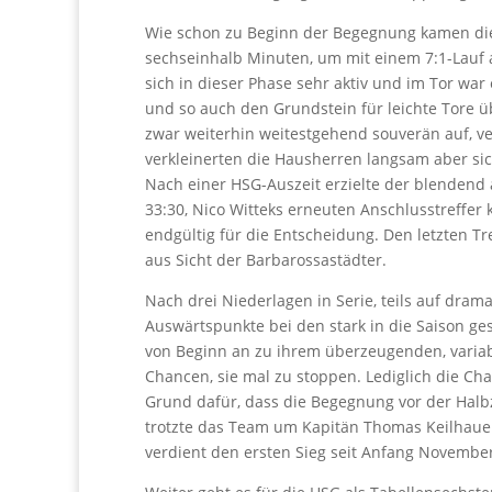
Wie schon zu Beginn der Begegnung kamen die
sechseinhalb Minuten, um mit einem 7:1-Lauf a
sich in dieser Phase sehr aktiv und im Tor wa
und so auch den Grundstein für leichte Tore ü
zwar weiterhin weitestgehend souverän auf, ver
verkleinerten die Hausherren langsam aber sic
Nach einer HSG-Auszeit erzielte der blendend 
33:30, Nico Witteks erneuten Anschlusstreffer
endgültig für die Entscheidung. Den letzten Tr
aus Sicht der Barbarossastädter.
Nach drei Niederlagen in Serie, teils auf dram
Auswärtspunkte bei den stark in die Saison ge
von Beginn an zu ihrem überzeugenden, varia
Chancen, sie mal zu stoppen. Lediglich die C
Grund dafür, dass die Begegnung vor der Halb
trotzte das Team um Kapitän Thomas Keilhauer
verdient den ersten Sieg seit Anfang November