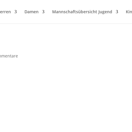
erren
Damen
Mannschaftsübersicht Jugend
Ki
mmentare