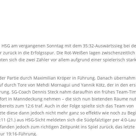
die HSG am vergangenen Sonntag mit dem 35:32-Auswärtssieg bei d
zurück in die Erfolgsspur. Die Rot-Weißen lagen zwischenzeitlich
en sich die zwei Zähler vor allem aufgrund einer spielerisch star
r der Partie durch Maximilian Kröper in Führung. Danach übernahm
uf durch Tore von Mehdi Mornagui und Yannik Kötz, der in den ers
Führung. SG-Coach Dennis Steck nahm daraufhin ein frühes Team-Ti
fort in Manndeckung nehmen – die sich nun bietenden Räume nut
 bereits zum 12:6 traf. Auch in der Folge spielte sich das Team von
e diese dann jedoch nicht mehr ganz so effektiv wie noch zu Beg
:11 (21.) aus HSG-Sicht meldeten sich die Südpfalztiger per 4:0-Lau
fanden jedoch zum richtigen Zeitpunkt ins Spiel zurück, das letzte
zur 19:16-Führung.