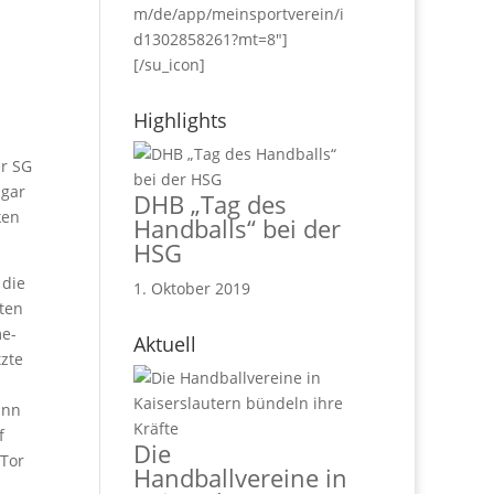
m/de/app/meinsportverein/i
d1302858261?mt=8"]
[/su_icon]
Highlights
er SG
 gar
DHB „Tag des
ken
Handballs“ bei der
HSG
 die
1. Oktober 2019
ten
me-
Aktuell
zte
inn
f
Die
 Tor
Handballvereine in