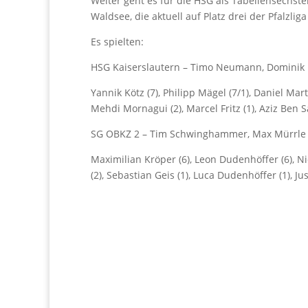
Weiter geht es für die HSG als Tabellensechst
Waldsee, die aktuell auf Platz drei der Pfalzliga
Es spielten:
HSG Kaiserslautern – Timo Neumann, Dominik F
Yannik Kötz (7), Philipp Mägel (7/1), Daniel Mart
Mehdi Mornagui (2), Marcel Fritz (1), Aziz Ben 
SG OBKZ 2 – Tim Schwinghammer, Max Mürrle 
Maximilian Kröper (6), Leon Dudenhöffer (6), Nico
(2), Sebastian Geis (1), Luca Dudenhöffer (1), J