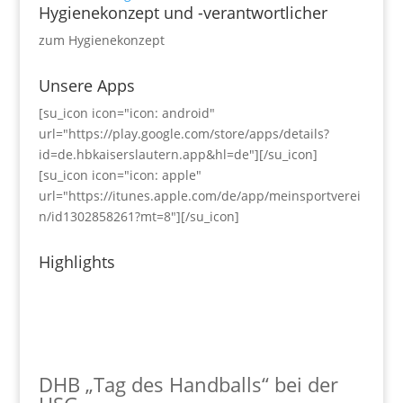
Hygienekonzept und -verantwortlicher
zum Hygienekonzept
Unsere Apps
[su_icon icon="icon: android"
url="https://play.google.com/store/apps/details?
id=de.hbkaiserslautern.app&hl=de"][/su_icon]
[su_icon icon="icon: apple"
url="https://itunes.apple.com/de/app/meinsportverei
n/id1302858261?mt=8"][/su_icon]
Highlights
DHB „Tag des Handballs“ bei der