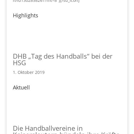
n/id1302858261?mt=8"][/su_icon]
Highlights
DHB „Tag des Handballs“ bei der
HSG
1. Oktober 2019
Aktuell
Die Handballvereine in